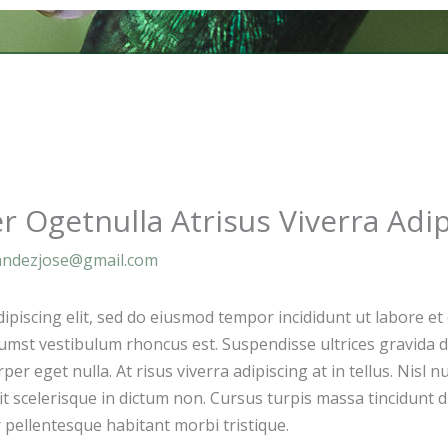
INICIO
PORTFOLIO
SOBRE MI
VIAJ
er Ogetnulla Atrisus Viverra Adi
andezjose@gmail.com
piscing elit, sed do eiusmod tempor incididunt ut labore et 
tumst vestibulum rhoncus est. Suspendisse ultrices gravida d
rper eget nulla. At risus viverra adipiscing at in tellus. Nisl
it scelerisque in dictum non. Cursus turpis massa tincidunt d
 pellentesque habitant morbi tristique.